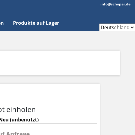
info@schopar.de
en
Produkte auf Lager
t einholen
Neu (unbenutzt)
auf Anfrage