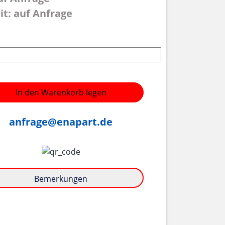
it: auf Anfrage
In den Warenkorb legen
anfrage@enapart.de
Bemerkungen