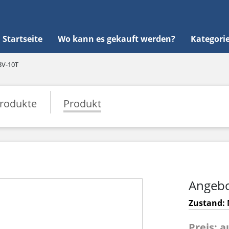
Startseite
Wo kann es gekauft werden?
Kategori
BV-10T
rodukte
Produkt
Angebo
Zustand: 
Preis: 