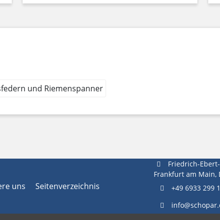
sfedern und Riemenspanner
Friedrich-Ebert
Frankfurt am Main,
ere uns
Seitenverzeichnis
+49 6933 299 
info@schopar.