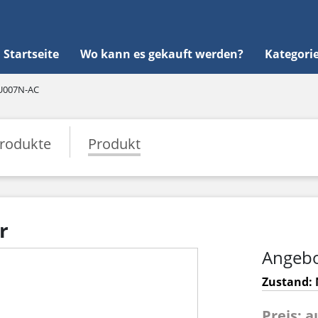
Startseite
Wo kann es gekauft werden?
Kategori
U007N-AC
rodukte
Produkt
r
Angebo
Zustand: 
Preis: 