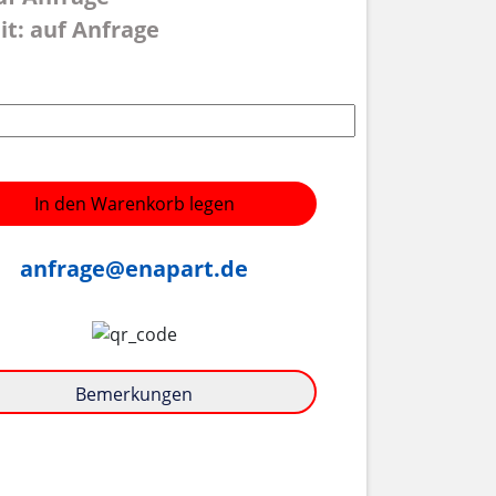
it: auf Anfrage
In den Warenkorb legen
anfrage@enapart.de
Bemerkungen