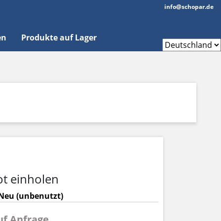
info@schopar.de
en
Produkte auf Lager
t einholen
Neu (unbenutzt)
auf Anfrage