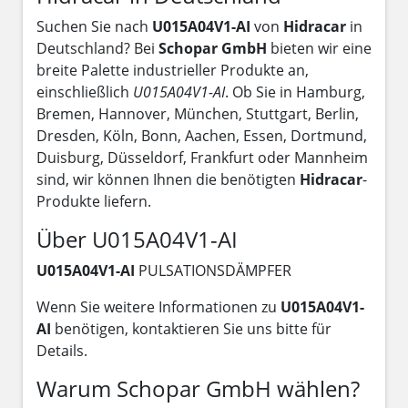
Suchen Sie nach
U015A04V1-AI
von
Hidracar
in
Deutschland? Bei
Schopar GmbH
bieten wir eine
breite Palette industrieller Produkte an,
einschließlich
U015A04V1-AI
. Ob Sie in Hamburg,
Bremen, Hannover, München, Stuttgart, Berlin,
Dresden, Köln, Bonn, Aachen, Essen, Dortmund,
Duisburg, Düsseldorf, Frankfurt oder Mannheim
sind, wir können Ihnen die benötigten
Hidracar
-
Produkte liefern.
Über U015A04V1-AI
U015A04V1-AI
PULSATIONSDÄMPFER
Wenn Sie weitere Informationen zu
U015A04V1-
AI
benötigen, kontaktieren Sie uns bitte für
Details.
Warum Schopar GmbH wählen?