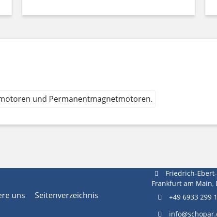
nmotoren und Permanentmagnetmotoren.
Friedrich-Ebert
Frankfurt am Main,
ere uns
Seitenverzeichnis
+49 6933 299 
info@schopar.