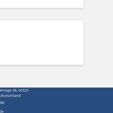
-Anlage 36, 60325
 Deutschland
180
de