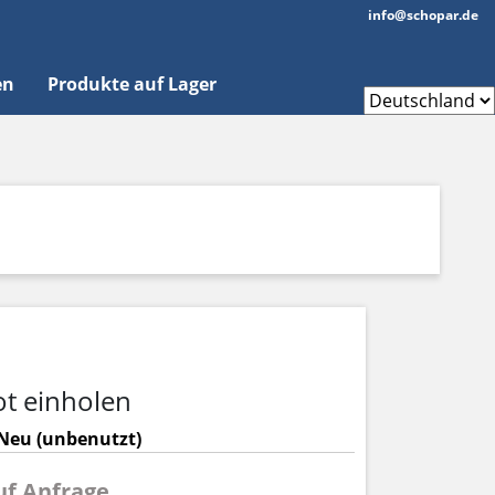
info@schopar.de
en
Produkte auf Lager
t einholen
Neu (unbenutzt)
auf Anfrage