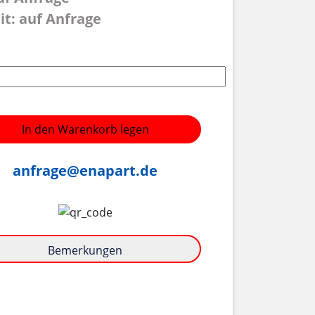
it: auf Anfrage
In den Warenkorb legen
anfrage@enapart.de
Bemerkungen