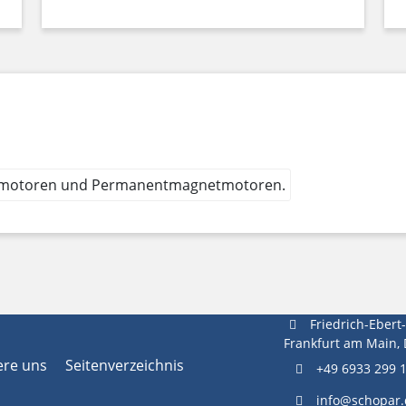
nmotoren und Permanentmagnetmotoren.
Friedrich-Ebert
Frankfurt am Main,
ere uns
Seitenverzeichnis
+49 6933 299 
info@schopar.