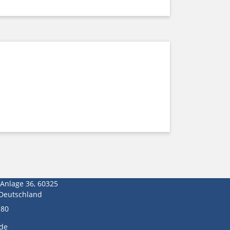
-Anlage 36, 60325
 Deutschland
180
de